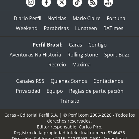
Diario Perfil
Noticias
Marie Claire
Fortuna
Weekend
Parabrisas
Lunateen
BATimes
Perfil Brasil:
Caras
Contigo
Aventuras Na Historia
Rolling Stone
Sport Buzz
Recreio
Maxima
Canales RSS
Quienes Somos
Contáctenos
Privacidad
Equipo
Reglas de participación
Tránsito
Caras - Editorial Perfil S.A.
| © Perfil.com 2006-2026 - Todos los
derechos reservados.
Editor responsable: Carlos Piro.
Registro de la propiedad intelectual número 5346433
Dirección:
California 2715
,
C1289ABI
,
CABA, Argentina
|