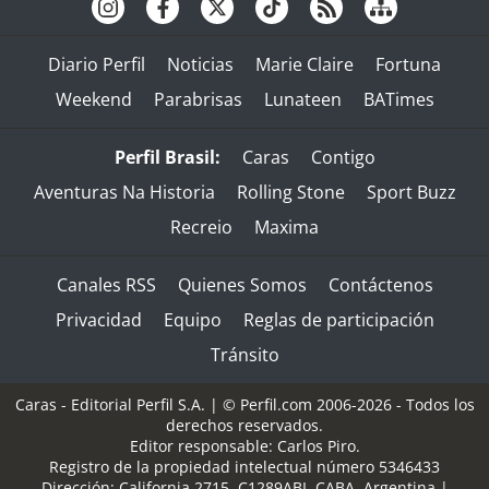
Diario Perfil
Noticias
Marie Claire
Fortuna
Weekend
Parabrisas
Lunateen
BATimes
Perfil Brasil:
Caras
Contigo
Aventuras Na Historia
Rolling Stone
Sport Buzz
Recreio
Maxima
Canales RSS
Quienes Somos
Contáctenos
Privacidad
Equipo
Reglas de participación
Tránsito
Caras - Editorial Perfil S.A.
| © Perfil.com 2006-2026 - Todos los
derechos reservados.
Editor responsable: Carlos Piro.
Registro de la propiedad intelectual número 5346433
Dirección:
California 2715
,
C1289ABI
,
CABA, Argentina
|