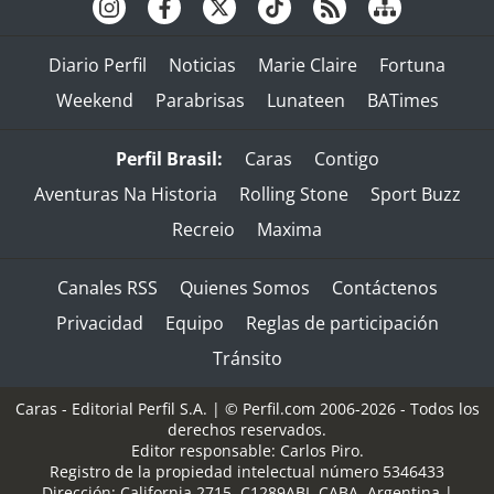
Diario Perfil
Noticias
Marie Claire
Fortuna
Weekend
Parabrisas
Lunateen
BATimes
Perfil Brasil:
Caras
Contigo
Aventuras Na Historia
Rolling Stone
Sport Buzz
Recreio
Maxima
Canales RSS
Quienes Somos
Contáctenos
Privacidad
Equipo
Reglas de participación
Tránsito
Caras - Editorial Perfil S.A.
| © Perfil.com 2006-2026 - Todos los
derechos reservados.
Editor responsable: Carlos Piro.
Registro de la propiedad intelectual número 5346433
Dirección:
California 2715
,
C1289ABI
,
CABA, Argentina
|