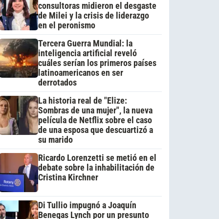
consultoras midieron el desgaste
de Milei y la crisis de liderazgo
en el peronismo
Tercera Guerra Mundial: la
inteligencia artificial reveló
cuáles serían los primeros países
latinoamericanos en ser
derrotados
La historia real de "Elize:
Sombras de una mujer", la nueva
película de Netflix sobre el caso
de una esposa que descuartizó a
su marido
Ricardo Lorenzetti se metió en el
debate sobre la inhabilitación de
Cristina Kirchner
Di Tullio impugnó a Joaquín
Benegas Lynch por un presunto