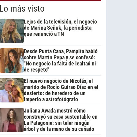
Lo más visto
Lejos de la televisión, el negocio
de Marina Señuk, la periodista
que renunció a TN
Desde Punta Cana, Pampita habló
sobre Martín Pepa y se confesó:
"No negocio la falta de lealtad ni
de respeto"
El nuevo negocio de Nicolás, el
marido de Rocío Guirao Díaz en el
desierto: de heredero de un
imperio a astrofotógrafo
Juliana Awada mostró cómo
construyó su casa sustentable en
La Patagonia: sin talar ningún
árbol y de la mano de su cuñado