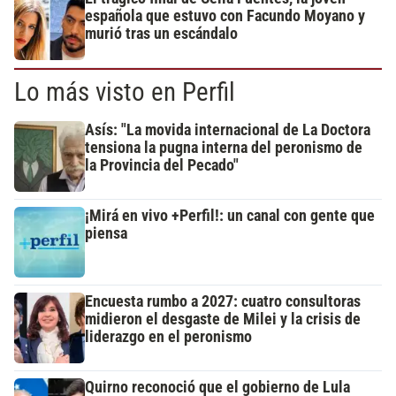
española que estuvo con Facundo Moyano y
murió tras un escándalo
Lo más visto en Perfil
Asís: "La movida internacional de La Doctora
tensiona la pugna interna del peronismo de
la Provincia del Pecado"
¡Mirá en vivo +Perfil!: un canal con gente que
piensa
Encuesta rumbo a 2027: cuatro consultoras
midieron el desgaste de Milei y la crisis de
liderazgo en el peronismo
Quirno reconoció que el gobierno de Lula