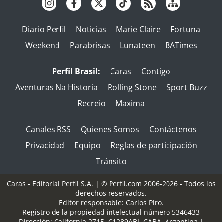
Diario Perfil
Noticias
Marie Claire
Fortuna
Weekend
Parabrisas
Lunateen
BATimes
Perfil Brasil:
Caras
Contigo
Aventuras Na Historia
Rolling Stone
Sport Buzz
Recreio
Maxima
Canales RSS
Quienes Somos
Contáctenos
Privacidad
Equipo
Reglas de participación
Tránsito
Caras - Editorial Perfil S.A.
| © Perfil.com 2006-2026 - Todos los
derechos reservados.
Editor responsable: Carlos Piro.
Registro de la propiedad intelectual número 5346433
Dirección:
California 2715
,
C1289ABI
,
CABA, Argentina
|