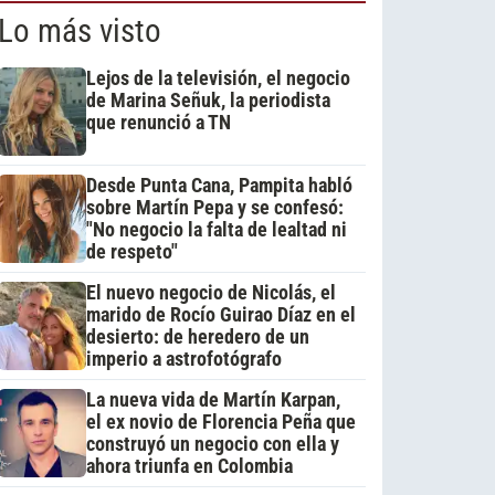
Lo más visto
Lejos de la televisión, el negocio
de Marina Señuk, la periodista
que renunció a TN
Desde Punta Cana, Pampita habló
sobre Martín Pepa y se confesó:
"No negocio la falta de lealtad ni
de respeto"
El nuevo negocio de Nicolás, el
marido de Rocío Guirao Díaz en el
desierto: de heredero de un
imperio a astrofotógrafo
La nueva vida de Martín Karpan,
el ex novio de Florencia Peña que
construyó un negocio con ella y
ahora triunfa en Colombia