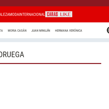
ALEZA
MODA
INTERNACIONAL
CARAS MIAMI
TA
MORIA CASÁN
JUAN MINUJÍN
HERMANA VERÓNICA
CARAS BRASIL
CARAS URUGUAY
NORUEGA