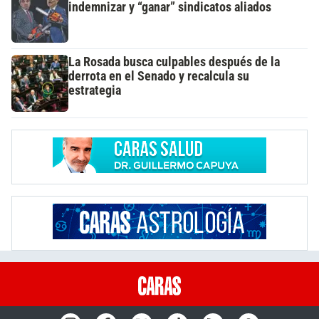
indemnizar y “ganar” sindicatos aliados
La Rosada busca culpables después de la
derrota en el Senado y recalcula su
estrategia