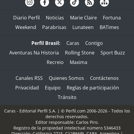
Diario Perfil
Noticias
Marie Claire
Fortuna
Weekend
Parabrisas
Lunateen
BATimes
Perfil Brasil:
Caras
Contigo
Aventuras Na Historia
Rolling Stone
Sport Buzz
Recreio
Maxima
Canales RSS
Quienes Somos
Contáctenos
Privacidad
Equipo
Reglas de participación
Tránsito
Caras - Editorial Perfil S.A.
| © Perfil.com 2006-2026 - Todos los
derechos reservados.
Editor responsable: Carlos Piro.
Registro de la propiedad intelectual número 5346433
Dirección:
California 2715
,
C1289ABI
,
CABA, Argentina
|