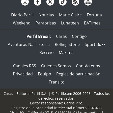
Diario Perfil
Noticias
Marie Claire
Fortuna
Weekend
Parabrisas
Lunateen
BATimes
Perfil Brasil:
Caras
Contigo
Aventuras Na Historia
Rolling Stone
Sport Buzz
Recreio
Maxima
Canales RSS
Quienes Somos
Contáctenos
Privacidad
Equipo
Reglas de participación
Tránsito
Caras - Editorial Perfil S.A.
| © Perfil.com 2006-2026 - Todos los
derechos reservados.
Editor responsable: Carlos Piro.
Registro de la propiedad intelectual número 5346433
Dirección:
California 2715
,
C1289ABI
,
CABA, Argentina
|