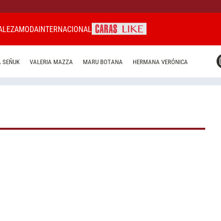
ALEZA
MODA
INTERNACIONAL
CARAS MIAMI
 SEÑUK
VALERIA MAZZA
MARU BOTANA
HERMANA VERÓNICA
CARAS BRASIL
CARAS URUGUAY