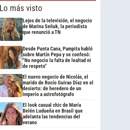
Lo más visto
Lejos de la televisión, el negocio
de Marina Señuk, la periodista
que renunció a TN
Desde Punta Cana, Pampita habló
sobre Martín Pepa y se confesó:
"No negocio la falta de lealtad ni
de respeto"
El nuevo negocio de Nicolás, el
marido de Rocío Guirao Díaz en el
desierto: de heredero de un
imperio a astrofotógrafo
El look casual chic de María
Belén Ludueña en Brasil que
adelanta las tendencias del
verano