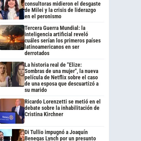
consultoras midieron el desgaste
de Milei y la crisis de liderazgo
en el peronismo
Tercera Guerra Mundial: la
inteligencia artificial reveló
cuáles serían los primeros países
latinoamericanos en ser
derrotados
La historia real de "Elize:
Sombras de una mujer", la nueva
película de Netflix sobre el caso
de una esposa que descuartizó a
su marido
Ricardo Lorenzetti se metió en el
debate sobre la inhabilitación de
Cristina Kirchner
Di Tullio impugnó a Joaquín
Benegas Lynch por un presunto