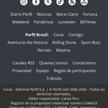
Diario Perfil
Noticias
Marie Claire
Fortuna
Weekend
Parabrisas
Lunateen
BATimes
Perfil Brasil:
Caras
Contigo
Aventuras Na Historia
Rolling Stone
Sport Buzz
Recreio
Maxima
Canales RSS
Quienes Somos
Contáctenos
Privacidad
Equipo
Reglas de participación
Tránsito
Caras - Editorial Perfil S.A.
| © Perfil.com 2006-2026 - Todos los
derechos reservados.
Editor responsable: Carlos Piro.
Registro de la propiedad intelectual número 5346433
Dirección:
California 2715
,
C1289ABI
,
CABA, Argentina
|