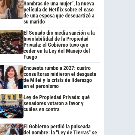
Sombras de una mujer", la nueva
película de Netflix sobre el caso
de una esposa que descuartizó a
su marido
El Senado dio media sanción a la
Inviolabilidad de la Propiedad
Privada: el Gobierno tuvo que
ceder en la Ley del Manejo del
Fuego
Encuesta rumbo a 2027: cuatro
consultoras midieron el desgaste
de Milei y la crisis de liderazgo
en el peronismo
Ley de Propiedad Privada: qué
senadores votaron a favor y
cuáles en contra
El Gobierno perdió la pulseada
del nombre: la "Ley de Tierras" se