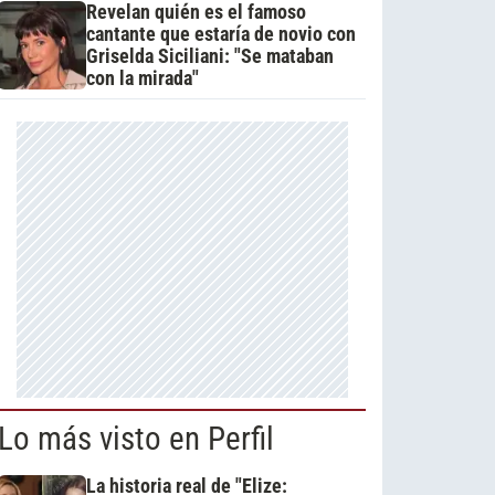
Revelan quién es el famoso
cantante que estaría de novio con
Griselda Siciliani: "Se mataban
con la mirada"
Lo más visto en Perfil
La historia real de "Elize: