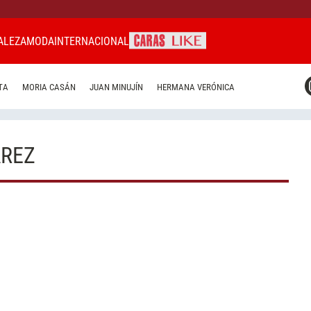
ALEZA
MODA
INTERNACIONAL
CARAS MIAMI
TA
MORIA CASÁN
JUAN MINUJÍN
HERMANA VERÓNICA
CARAS BRASIL
CARAS URUGUAY
AREZ