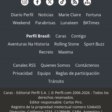
Diario Perfil
Noticias
Marie Claire
Fortuna
Weekend
Parabrisas
Lunateen
BATimes
Perfil Brasil:
Caras
Contigo
Aventuras Na Historia
Rolling Stone
Sport Buzz
Recreio
Maxima
Canales RSS
Quienes Somos
Contáctenos
Privacidad
Equipo
Reglas de participación
Tránsito
Caras - Editorial Perfil S.A.
| © Perfil.com 2006-2026 - Todos los
derechos reservados.
Editor responsable: Carlos Piro.
Registro de la propiedad intelectual número 5346433
Dirección:
California 2715
,
C1289ABI
,
CABA, Argentina
|