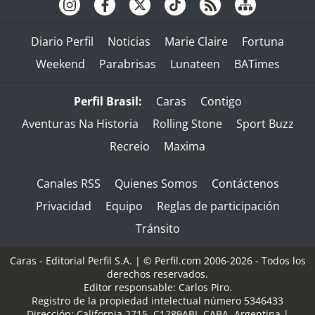
Diario Perfil
Noticias
Marie Claire
Fortuna
Weekend
Parabrisas
Lunateen
BATimes
Perfil Brasil:
Caras
Contigo
Aventuras Na Historia
Rolling Stone
Sport Buzz
Recreio
Maxima
Canales RSS
Quienes Somos
Contáctenos
Privacidad
Equipo
Reglas de participación
Tránsito
Caras - Editorial Perfil S.A.
| © Perfil.com 2006-2026 - Todos los
derechos reservados.
Editor responsable: Carlos Piro.
Registro de la propiedad intelectual número 5346433
Dirección:
California 2715
,
C1289ABI
,
CABA, Argentina
|