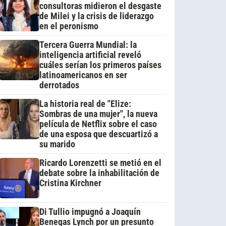
consultoras midieron el desgaste
de Milei y la crisis de liderazgo
en el peronismo
Tercera Guerra Mundial: la
inteligencia artificial reveló
cuáles serían los primeros países
latinoamericanos en ser
derrotados
La historia real de "Elize:
Sombras de una mujer", la nueva
película de Netflix sobre el caso
de una esposa que descuartizó a
su marido
Ricardo Lorenzetti se metió en el
debate sobre la inhabilitación de
Cristina Kirchner
Di Tullio impugnó a Joaquín
Benegas Lynch por un presunto