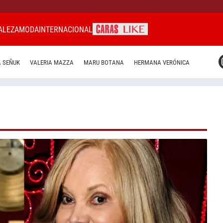
ALEZA
MODA
INTERNACIONAL
CARAS MIAMI
 SEÑUK
VALERIA MAZZA
MARU BOTANA
HERMANA VERÓNICA
CARAS BRASIL
CARAS URUGUAY