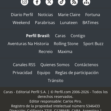
Diario Perfil
Noticias
Marie Claire
Fortuna
Weekend
Parabrisas
Lunateen
BATimes
Perfil Brasil:
Caras
Contigo
Aventuras Na Historia
Rolling Stone
Sport Buzz
Recreio
Maxima
Canales RSS
Quienes Somos
Contáctenos
Privacidad
Equipo
Reglas de participación
Tránsito
Caras - Editorial Perfil S.A.
| © Perfil.com 2006-2026 - Todos los
derechos reservados.
Editor responsable: Carlos Piro.
Registro de la propiedad intelectual número 5346433
Dirección:
California 2715
,
C1289ABI
,
CABA, Argentina
|