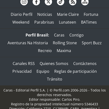
Diario Perfil
Noticias
Marie Claire
Fortuna
Weekend
Parabrisas
Lunateen
BATimes
Perfil Brasil:
Caras
Contigo
Aventuras Na Historia
Rolling Stone
Sport Buzz
Recreio
Maxima
Canales RSS
Quienes Somos
Contáctenos
Privacidad
Equipo
Reglas de participación
Tránsito
Caras - Editorial Perfil S.A.
| © Perfil.com 2006-2026 - Todos los
derechos reservados.
Editor responsable: Carlos Piro.
Registro de la propiedad intelectual número 5346433
Dirección:
California 2715
,
C1289ABI
,
CABA, Argentina
|