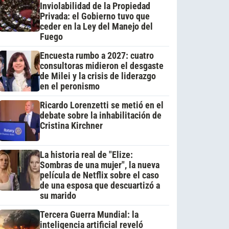
Inviolabilidad de la Propiedad
Privada: el Gobierno tuvo que
ceder en la Ley del Manejo del
Fuego
Encuesta rumbo a 2027: cuatro
consultoras midieron el desgaste
de Milei y la crisis de liderazgo
en el peronismo
Ricardo Lorenzetti se metió en el
debate sobre la inhabilitación de
Cristina Kirchner
La historia real de "Elize:
Sombras de una mujer", la nueva
película de Netflix sobre el caso
de una esposa que descuartizó a
su marido
Tercera Guerra Mundial: la
inteligencia artificial reveló