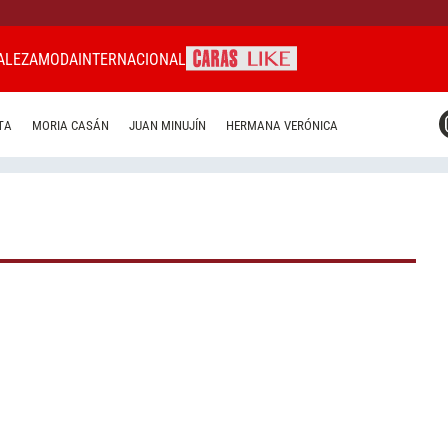
ALEZA
MODA
INTERNACIONAL
CARAS MIAMI
TA
MORIA CASÁN
JUAN MINUJÍN
HERMANA VERÓNICA
CARAS BRASIL
CARAS URUGUAY