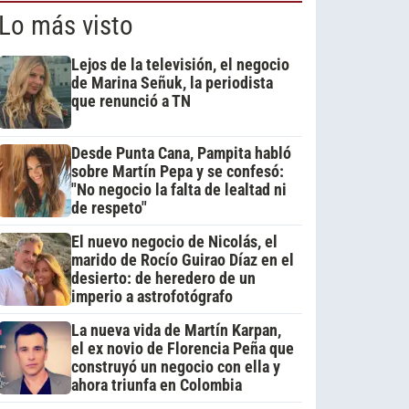
Lo más visto
Lejos de la televisión, el negocio
de Marina Señuk, la periodista
que renunció a TN
Desde Punta Cana, Pampita habló
sobre Martín Pepa y se confesó:
"No negocio la falta de lealtad ni
de respeto"
El nuevo negocio de Nicolás, el
marido de Rocío Guirao Díaz en el
desierto: de heredero de un
imperio a astrofotógrafo
La nueva vida de Martín Karpan,
el ex novio de Florencia Peña que
construyó un negocio con ella y
ahora triunfa en Colombia