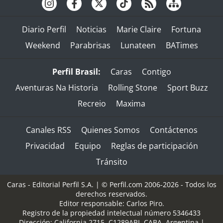
Diario Perfil
Noticias
Marie Claire
Fortuna
Weekend
Parabrisas
Lunateen
BATimes
Perfil Brasil:
Caras
Contigo
Aventuras Na Historia
Rolling Stone
Sport Buzz
Recreio
Maxima
Canales RSS
Quienes Somos
Contáctenos
Privacidad
Equipo
Reglas de participación
Tránsito
Caras - Editorial Perfil S.A.
| © Perfil.com 2006-2026 - Todos los
derechos reservados.
Editor responsable: Carlos Piro.
Registro de la propiedad intelectual número 5346433
Dirección:
California 2715
,
C1289ABI
,
CABA, Argentina
|