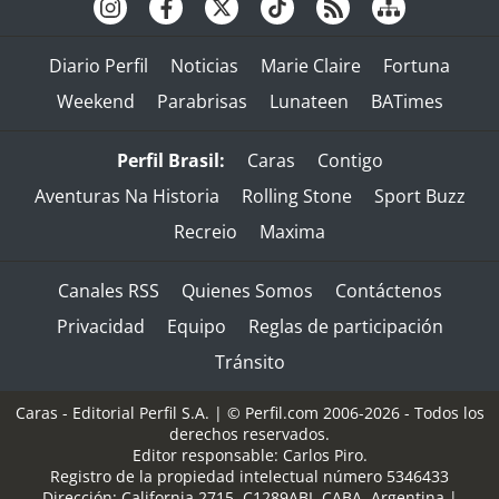
Diario Perfil
Noticias
Marie Claire
Fortuna
Weekend
Parabrisas
Lunateen
BATimes
Perfil Brasil:
Caras
Contigo
Aventuras Na Historia
Rolling Stone
Sport Buzz
Recreio
Maxima
Canales RSS
Quienes Somos
Contáctenos
Privacidad
Equipo
Reglas de participación
Tránsito
Caras - Editorial Perfil S.A.
| © Perfil.com 2006-2026 - Todos los
derechos reservados.
Editor responsable: Carlos Piro.
Registro de la propiedad intelectual número 5346433
Dirección:
California 2715
,
C1289ABI
,
CABA, Argentina
|