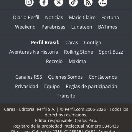
Diario Perfil
Noticias
Marie Claire
Fortuna
Weekend
Parabrisas
Lunateen
BATimes
Perfil Brasil:
Caras
Contigo
Aventuras Na Historia
Rolling Stone
Sport Buzz
Recreio
Maxima
Canales RSS
Quienes Somos
Contáctenos
Privacidad
Equipo
Reglas de participación
Tránsito
Caras - Editorial Perfil S.A.
| © Perfil.com 2006-2026 - Todos los
derechos reservados.
Editor responsable: Carlos Piro.
Registro de la propiedad intelectual número 5346433
Dirección:
California 2715
,
C1289ABI
,
CABA, Argentina
|