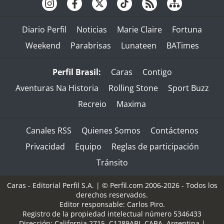
Diario Perfil
Noticias
Marie Claire
Fortuna
Weekend
Parabrisas
Lunateen
BATimes
Perfil Brasil:
Caras
Contigo
Aventuras Na Historia
Rolling Stone
Sport Buzz
Recreio
Maxima
Canales RSS
Quienes Somos
Contáctenos
Privacidad
Equipo
Reglas de participación
Tránsito
Caras - Editorial Perfil S.A.
| © Perfil.com 2006-2026 - Todos los
derechos reservados.
Editor responsable: Carlos Piro.
Registro de la propiedad intelectual número 5346433
Dirección:
California 2715
,
C1289ABI
,
CABA, Argentina
|