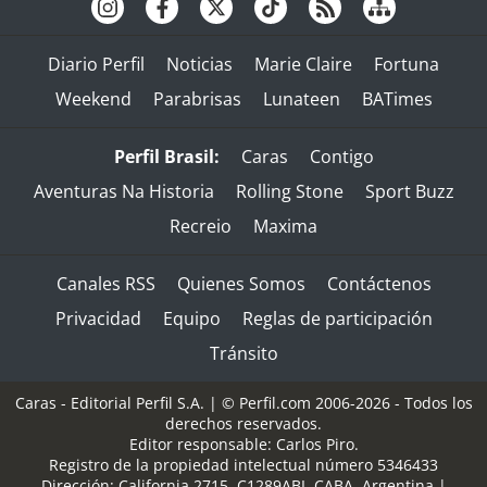
Diario Perfil
Noticias
Marie Claire
Fortuna
Weekend
Parabrisas
Lunateen
BATimes
Perfil Brasil:
Caras
Contigo
Aventuras Na Historia
Rolling Stone
Sport Buzz
Recreio
Maxima
Canales RSS
Quienes Somos
Contáctenos
Privacidad
Equipo
Reglas de participación
Tránsito
Caras - Editorial Perfil S.A.
| © Perfil.com 2006-2026 - Todos los
derechos reservados.
Editor responsable: Carlos Piro.
Registro de la propiedad intelectual número 5346433
Dirección:
California 2715
,
C1289ABI
,
CABA, Argentina
|