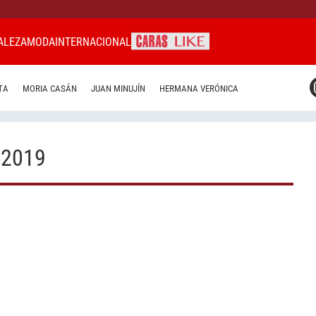
ALEZA
MODA
INTERNACIONAL
CARAS MIAMI
TA
MORIA CASÁN
JUAN MINUJÍN
HERMANA VERÓNICA
CARAS BRASIL
CARAS URUGUAY
 2019