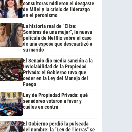
consultoras midieron el desgaste
de Milei y la crisis de liderazgo
en el peronismo
La historia real de "Elize:
Sombras de una mujer", la nueva
película de Netflix sobre el caso
de una esposa que descuartizó a
su marido
El Senado dio media sanción a la
Inviolabilidad de la Propiedad
Privada: el Gobierno tuvo que
ceder en la Ley del Manejo del
Fuego
Ley de Propiedad Privada: qué
senadores votaron a favor y
cuáles en contra
El Gobierno perdió la pulseada
del nombre: la "Ley de Tierras" se