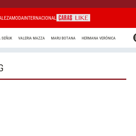
ALEZA
MODA
INTERNACIONAL
CARAS MIAMI
 SEÑUK
VALERIA MAZZA
MARU BOTANA
HERMANA VERÓNICA
CARAS BRASIL
CARAS URUGUAY
G