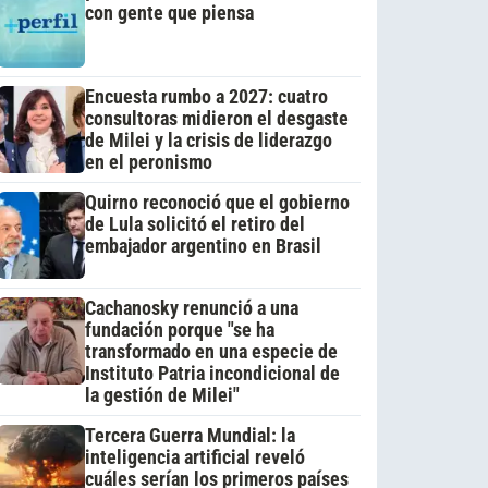
con gente que piensa
Encuesta rumbo a 2027: cuatro
consultoras midieron el desgaste
de Milei y la crisis de liderazgo
en el peronismo
Quirno reconoció que el gobierno
de Lula solicitó el retiro del
embajador argentino en Brasil
Cachanosky renunció a una
fundación porque "se ha
transformado en una especie de
Instituto Patria incondicional de
la gestión de Milei"
Tercera Guerra Mundial: la
inteligencia artificial reveló
cuáles serían los primeros países