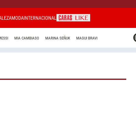
ALEZA
MODA
INTERNACIONAL
CARAS MIAMI
MESSI
MIA CAMBIASO
MARINA SEÑUK
MAGUI BRAVI
CARAS BRASIL
CARAS URUGUAY