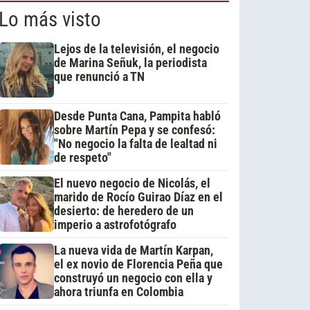
Lo más visto
Lejos de la televisión, el negocio
de Marina Señuk, la periodista
que renunció a TN
Desde Punta Cana, Pampita habló
sobre Martín Pepa y se confesó:
"No negocio la falta de lealtad ni
de respeto"
El nuevo negocio de Nicolás, el
marido de Rocío Guirao Díaz en el
desierto: de heredero de un
imperio a astrofotógrafo
La nueva vida de Martín Karpan,
el ex novio de Florencia Peña que
construyó un negocio con ella y
ahora triunfa en Colombia