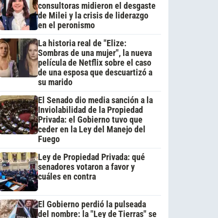
consultoras midieron el desgaste
de Milei y la crisis de liderazgo
en el peronismo
La historia real de "Elize:
Sombras de una mujer", la nueva
película de Netflix sobre el caso
de una esposa que descuartizó a
su marido
El Senado dio media sanción a la
Inviolabilidad de la Propiedad
Privada: el Gobierno tuvo que
ceder en la Ley del Manejo del
Fuego
Ley de Propiedad Privada: qué
senadores votaron a favor y
cuáles en contra
El Gobierno perdió la pulseada
del nombre: la "Ley de Tierras" se