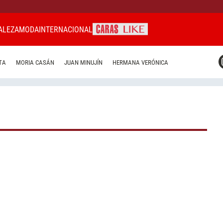
ALEZA
MODA
INTERNACIONAL
CARAS MIAMI
TA
MORIA CASÁN
JUAN MINUJÍN
HERMANA VERÓNICA
CARAS BRASIL
CARAS URUGUAY