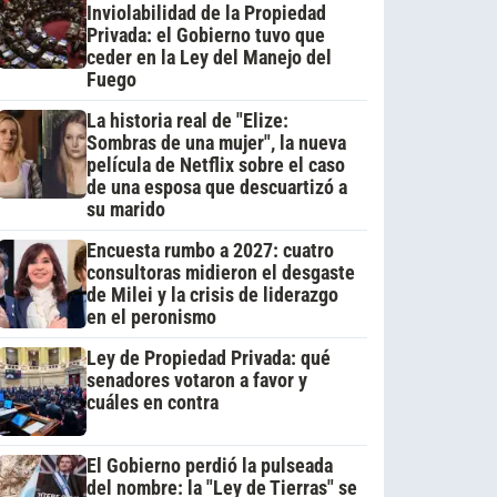
Inviolabilidad de la Propiedad
Privada: el Gobierno tuvo que
ceder en la Ley del Manejo del
Fuego
La historia real de "Elize:
Sombras de una mujer", la nueva
película de Netflix sobre el caso
de una esposa que descuartizó a
su marido
Encuesta rumbo a 2027: cuatro
consultoras midieron el desgaste
de Milei y la crisis de liderazgo
en el peronismo
Ley de Propiedad Privada: qué
senadores votaron a favor y
cuáles en contra
El Gobierno perdió la pulseada
del nombre: la "Ley de Tierras" se