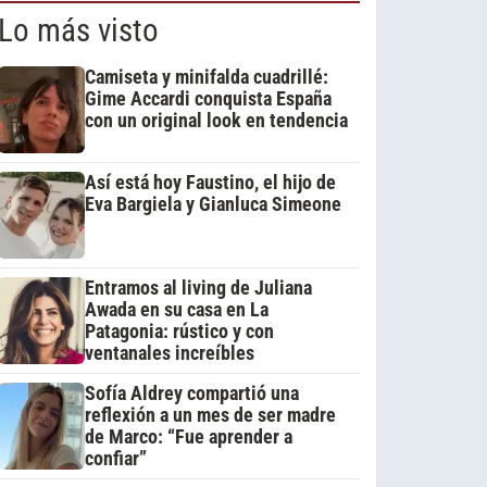
Lo más visto
Camiseta y minifalda cuadrillé:
Gime Accardi conquista España
con un original look en tendencia
Así está hoy Faustino, el hijo de
Eva Bargiela y Gianluca Simeone
Entramos al living de Juliana
Awada en su casa en La
Patagonia: rústico y con
ventanales increíbles
Sofía Aldrey compartió una
reflexión a un mes de ser madre
de Marco: “Fue aprender a
confiar”