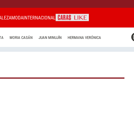
ALEZA
MODA
INTERNACIONAL
CARAS MIAMI
TA
MORIA CASÁN
JUAN MINUJÍN
HERMANA VERÓNICA
CARAS BRASIL
CARAS URUGUAY