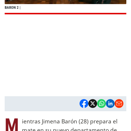
BARON 2
|
M
ientras Jimena Barón (28) prepara el
mate en su nuevo departamento de