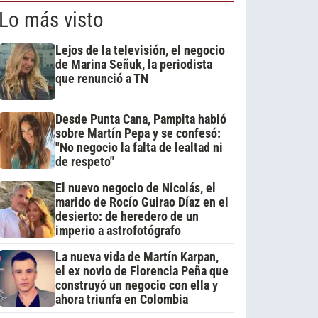
Lo más visto
Lejos de la televisión, el negocio
de Marina Señuk, la periodista
que renunció a TN
Desde Punta Cana, Pampita habló
sobre Martín Pepa y se confesó:
"No negocio la falta de lealtad ni
de respeto"
El nuevo negocio de Nicolás, el
marido de Rocío Guirao Díaz en el
desierto: de heredero de un
imperio a astrofotógrafo
La nueva vida de Martín Karpan,
el ex novio de Florencia Peña que
construyó un negocio con ella y
ahora triunfa en Colombia