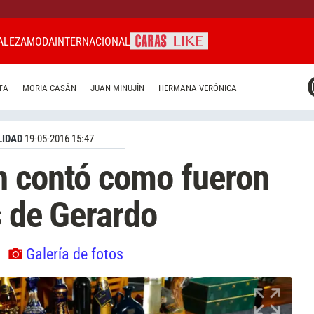
ALEZA
MODA
INTERNACIONAL
CARAS MIAMI
TA
MORIA CASÁN
JUAN MINUJÍN
HERMANA VERÓNICA
CARAS BRASIL
CARAS URUGUAY
IDAD
19-05-2016 15:47
h contó como fueron
s de Gerardo
.
Galería de fotos