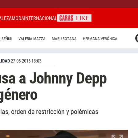
ALEZA
MODA
INTERNACIONAL
CARAS MIAMI
 SEÑUK
VALERIA MAZZA
MARU BOTANA
HERMANA VERÓNICA
CARAS BRASIL
CARAS URUGUAY
IDAD
27-05-2016 18:03
sa a Johnny Depp
 género
as, orden de restricción y polémicas