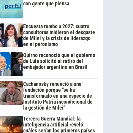
con gente que piensa
Encuesta rumbo a 2027: cuatro
consultoras midieron el desgaste
de Milei y la crisis de liderazgo
en el peronismo
Quirno reconoció que el gobierno
de Lula solicitó el retiro del
embajador argentino en Brasil
Cachanosky renunció a una
fundación porque "se ha
transformado en una especie de
Instituto Patria incondicional de
la gestión de Milei"
Tercera Guerra Mundial: la
inteligencia artificial reveló
cuáles serían los primeros países