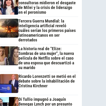
consultoras midieron el desgaste
de Milei y la crisis de liderazgo
en el peronismo
Tercera Guerra Mundial: la
inteligencia artificial reveló
cuáles serían los primeros países
latinoamericanos en ser
derrotados
La historia real de "Elize:
Sombras de una mujer", la nueva
película de Netflix sobre el caso
de una esposa que descuartizó a
su marido
Ricardo Lorenzetti se metió en el
debate sobre la inhabilitación de
Cristina Kirchner
Di Tullio impugnó a Joaquín
Benegas Lynch por un presunto