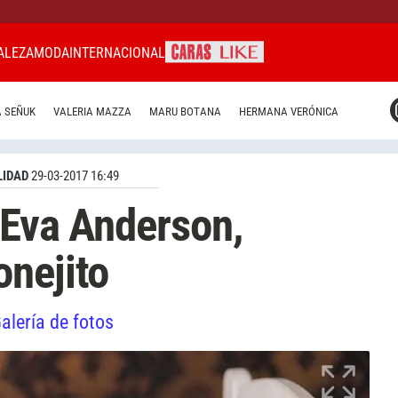
ALEZA
MODA
INTERNACIONAL
CARAS MIAMI
 SEÑUK
VALERIA MAZZA
MARU BOTANA
HERMANA VERÓNICA
CARAS BRASIL
CARAS URUGUAY
IDAD
29-03-2017 16:49
 Eva Anderson,
nejito
alería de fotos