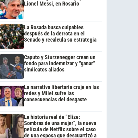
Lionel Messi, en Rosario
La Rosada busca culpables
después de la derrota en el
Senado y recalcula su estrategia
Caputo y Sturzenegger crean un
fondo para indemnizar y “ganar”
sindicatos aliados
La narrativa libertaria cruje en las
redes y Milei sufre las
consecuencias del desgaste
La historia real de "Elize:
Sombras de una mujer", la nueva
película de Netflix sobre el caso
de una esposa que descuartizó a