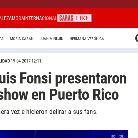
ALEZA
MODA
INTERNACIONAL
CARAS MIAMI
TA
MORIA CASÁN
JUAN MINUJÍN
HERMANA VERÓNICA
CARAS BRASIL
CARAS URUGUAY
IDAD
19-04-2017 12:11
Luis Fonsi presentaron
show en Puerto Rico
ra vez e hicieron delirar a sus fans.