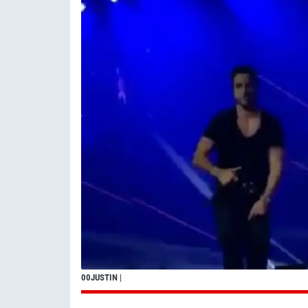
00JUSTIN
|