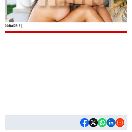
00BARBIE
|