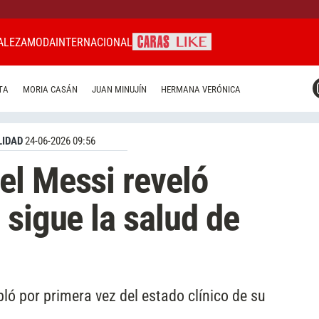
ALEZA
MODA
INTERNACIONAL
CARAS MIAMI
TA
MORIA CASÁN
JUAN MINUJÍN
HERMANA VERÓNICA
CARAS BRASIL
CARAS URUGUAY
IDAD
24-06-2026 09:56
el Messi reveló
 sigue la salud de
abló por primera vez del estado clínico de su