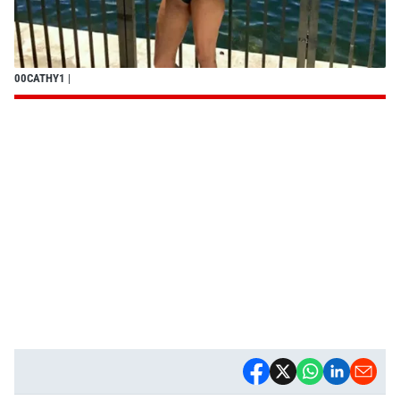
00CATHY1
|