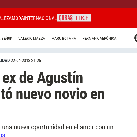
ALEZA
MODA
INTERNACIONAL
CARAS MIAMI
 SEÑUK
VALERIA MAZZA
MARU BOTANA
HERMANA VERÓNICA
CARAS BRASIL
CARAS URUGUAY
IDAD
22-04-2018 21:25
 ex de Agustín
tó nuevo novio en
dio una nueva oportunidad en el amor con un
os