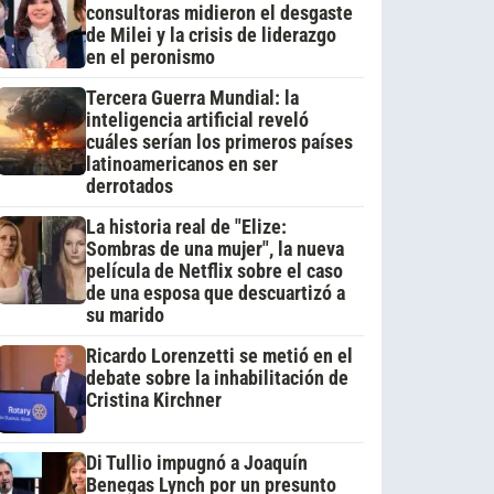
consultoras midieron el desgaste
de Milei y la crisis de liderazgo
en el peronismo
Tercera Guerra Mundial: la
inteligencia artificial reveló
cuáles serían los primeros países
latinoamericanos en ser
derrotados
La historia real de "Elize:
Sombras de una mujer", la nueva
película de Netflix sobre el caso
de una esposa que descuartizó a
su marido
Ricardo Lorenzetti se metió en el
debate sobre la inhabilitación de
Cristina Kirchner
Di Tullio impugnó a Joaquín
Benegas Lynch por un presunto