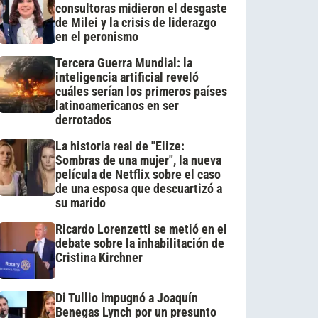
consultoras midieron el desgaste
de Milei y la crisis de liderazgo
en el peronismo
Tercera Guerra Mundial: la
inteligencia artificial reveló
cuáles serían los primeros países
latinoamericanos en ser
derrotados
La historia real de "Elize:
Sombras de una mujer", la nueva
película de Netflix sobre el caso
de una esposa que descuartizó a
su marido
Ricardo Lorenzetti se metió en el
debate sobre la inhabilitación de
Cristina Kirchner
Di Tullio impugnó a Joaquín
Benegas Lynch por un presunto