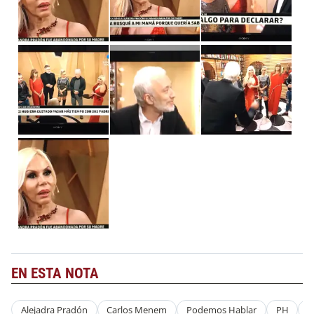
EN ESTA NOTA
Alejadra Pradón
Carlos Menem
Podemos Hablar
PH
T