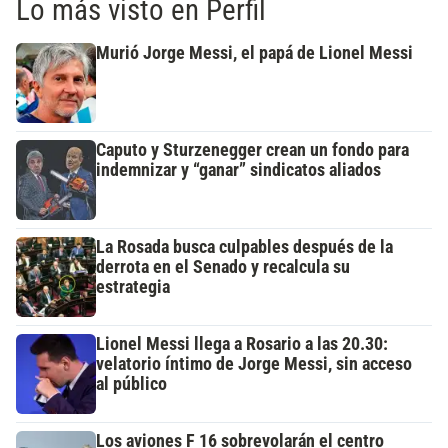
Lo más visto en Perfil
Murió Jorge Messi, el papá de Lionel Messi
Caputo y Sturzenegger crean un fondo para
indemnizar y “ganar” sindicatos aliados
La Rosada busca culpables después de la
derrota en el Senado y recalcula su
estrategia
Lionel Messi llega a Rosario a las 20.30:
velatorio íntimo de Jorge Messi, sin acceso
al público
Los aviones F 16 sobrevolarán el centro