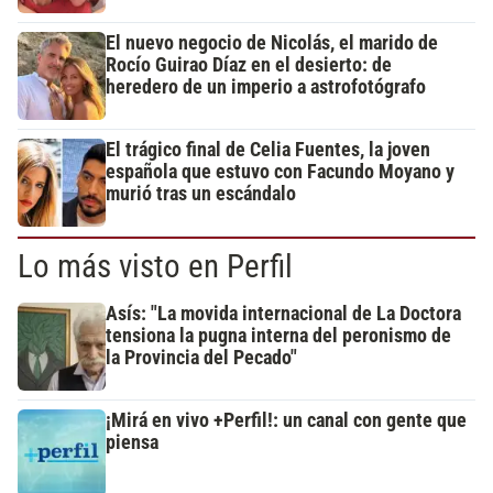
El nuevo negocio de Nicolás, el marido de
Rocío Guirao Díaz en el desierto: de
heredero de un imperio a astrofotógrafo
El trágico final de Celia Fuentes, la joven
española que estuvo con Facundo Moyano y
murió tras un escándalo
Lo más visto en Perfil
Asís: "La movida internacional de La Doctora
tensiona la pugna interna del peronismo de
la Provincia del Pecado"
¡Mirá en vivo +Perfil!: un canal con gente que
piensa