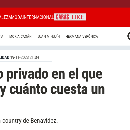
ALEZA
MODA
INTERNACIONAL
CARAS MIAMI
TA
MORIA CASÁN
JUAN MINUJÍN
HERMANA VERÓNICA
CARAS BRASIL
CARAS URUGUAY
IDAD
19-11-2023 21:34
o privado en el que
 y cuánto cuesta un
n country de Benavídez.