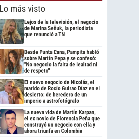
Lo más visto
Lejos de la televisión, el negocio
de Marina Señuk, la periodista
que renunció a TN
Desde Punta Cana, Pampita habló
sobre Martín Pepa y se confesó:
"No negocio la falta de lealtad ni
de respeto"
El nuevo negocio de Nicolás, el
marido de Rocío Guirao Díaz en el
desierto: de heredero de un
imperio a astrofotógrafo
La nueva vida de Martín Karpan,
el ex novio de Florencia Peña que
construyó un negocio con ella y
ahora triunfa en Colombia