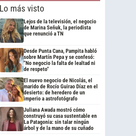
Lo más visto
Lejos de la televisión, el negocio
de Marina Señuk, la periodista
que renunció a TN
Desde Punta Cana, Pampita habló
sobre Martín Pepa y se confesó:
"No negocio la falta de lealtad ni
de respeto"
El nuevo negocio de Nicolás, el
marido de Rocío Guirao Díaz en el
desierto: de heredero de un
imperio a astrofotógrafo
Juliana Awada mostró cómo
construyó su casa sustentable en
La Patagonia: sin talar ningún
árbol y de la mano de su cuñado