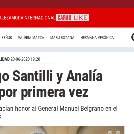
ALEZA
MODA
INTERNACIONAL
CARAS MIAMI
 SEÑUK
VALERIA MAZZA
MARU BOTANA
HERMANA VERÓNICA
CARAS BRASIL
CARAS URUGUAY
IDAD
20-06-2020 19:20
o Santilli y Analía
por primera vez
hacían honor al General Manuel Belgrano en el
s