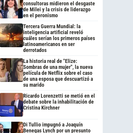
consultoras midieron el desgaste
de Milei y la crisis de liderazgo
en el peronismo
Tercera Guerra Mundial: la
inteligencia artificial reveló
cuáles serían los primeros países
latinoamericanos en ser
derrotados
La historia real de "Elize:
Sombras de una mujer", la nueva
película de Netflix sobre el caso
de una esposa que descuartizó a
su marido
Ricardo Lorenzetti se metió en el
debate sobre la inhabilitación de
Cristina Kirchner
Di Tullio impugnó a Joaquín
Benegas Lynch por un presunto