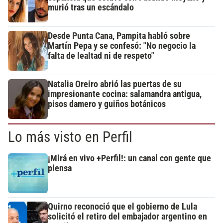
murió tras un escándalo
Desde Punta Cana, Pampita habló sobre
Martín Pepa y se confesó: "No negocio la
falta de lealtad ni de respeto"
Natalia Oreiro abrió las puertas de su
impresionante cocina: salamandra antigua,
pisos damero y guiños botánicos
Lo más visto en Perfil
¡Mirá en vivo +Perfil!: un canal con gente que
piensa
Quirno reconoció que el gobierno de Lula
solicitó el retiro del embajador argentino en