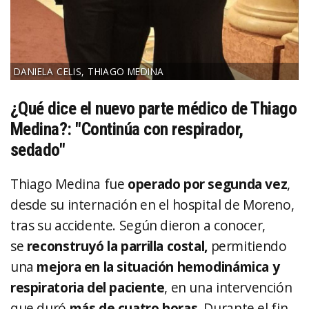
DANIELA CELIS, THIAGO MEDINA
¿Qué dice el nuevo parte médico de Thiago
Medina?: "Continúa con respirador,
sedado"
Thiago Medina fue
operado por segunda vez
,
desde su internación en el hospital de Moreno,
tras su accidente. Según dieron a conocer,
se
reconstruyó la parrilla costal,
permitiendo
una
mejora en la situación hemodinámica y
respiratoria del paciente
, en una intervención
que duró
más de cuatro horas
. Durante el fin