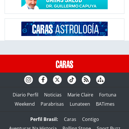
Diario Perfil
Noticias
Marie Claire
Fortuna
Weekend
Parabrisas
Lunateen
BATimes
Perfil Brasil:
Caras
Contigo
Aventuras Na Historia
Rolling Stone
Sport Buzz