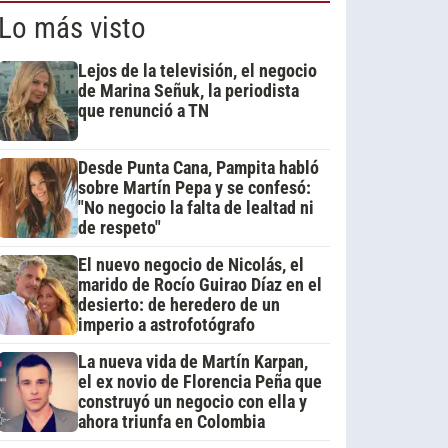
Lo más visto
Lejos de la televisión, el negocio
de Marina Señuk, la periodista
que renunció a TN
Desde Punta Cana, Pampita habló
sobre Martín Pepa y se confesó:
"No negocio la falta de lealtad ni
de respeto"
El nuevo negocio de Nicolás, el
marido de Rocío Guirao Díaz en el
desierto: de heredero de un
imperio a astrofotógrafo
La nueva vida de Martín Karpan,
el ex novio de Florencia Peña que
construyó un negocio con ella y
ahora triunfa en Colombia