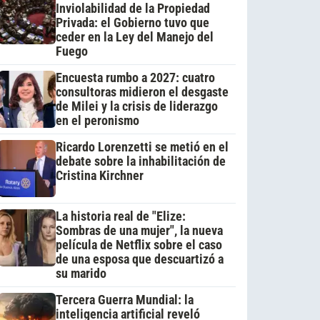
Inviolabilidad de la Propiedad
Privada: el Gobierno tuvo que
ceder en la Ley del Manejo del
Fuego
Encuesta rumbo a 2027: cuatro
consultoras midieron el desgaste
de Milei y la crisis de liderazgo
en el peronismo
Ricardo Lorenzetti se metió en el
debate sobre la inhabilitación de
Cristina Kirchner
La historia real de "Elize:
Sombras de una mujer", la nueva
película de Netflix sobre el caso
de una esposa que descuartizó a
su marido
Tercera Guerra Mundial: la
inteligencia artificial reveló