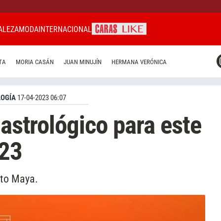
ALEZA
MODA
INTERNACIONAL
CARAS MIAMI
TA
MORIA CASÁN
JUAN MINUJÍN
HERMANA VERÓNICA
CARAS BRASIL
CARAS URUGUAY
OGÍA
17-04-2023 06:07
 astrológico para este
023
ito Maya.