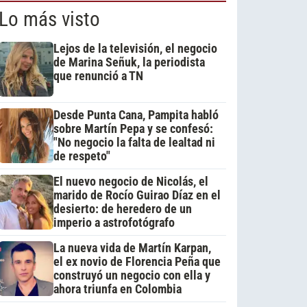
Lo más visto
Lejos de la televisión, el negocio
de Marina Señuk, la periodista
que renunció a TN
Desde Punta Cana, Pampita habló
sobre Martín Pepa y se confesó:
"No negocio la falta de lealtad ni
de respeto"
El nuevo negocio de Nicolás, el
marido de Rocío Guirao Díaz en el
desierto: de heredero de un
imperio a astrofotógrafo
La nueva vida de Martín Karpan,
el ex novio de Florencia Peña que
construyó un negocio con ella y
ahora triunfa en Colombia