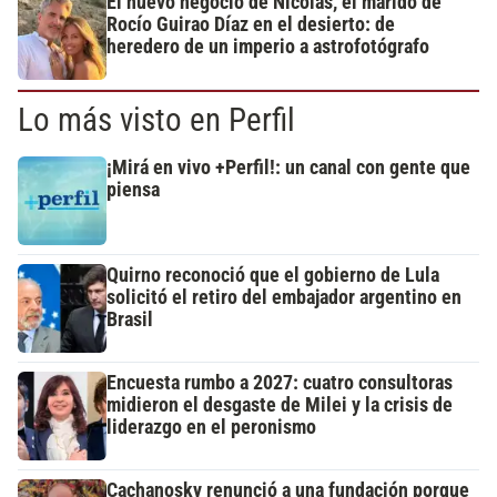
El nuevo negocio de Nicolás, el marido de
Rocío Guirao Díaz en el desierto: de
heredero de un imperio a astrofotógrafo
Lo más visto en Perfil
¡Mirá en vivo +Perfil!: un canal con gente que
piensa
Quirno reconoció que el gobierno de Lula
solicitó el retiro del embajador argentino en
Brasil
Encuesta rumbo a 2027: cuatro consultoras
midieron el desgaste de Milei y la crisis de
liderazgo en el peronismo
Cachanosky renunció a una fundación porque