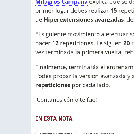
Milagros Campaña
explica que se de
primer lugar debés realizar
15
repet
de
Hiperextensiones avanzadas
, d
El siguiente movimiento a efectuar s
hacer
12
repeticiones. Le siguen
20
vez terminada la primera vuelta, re
Finalmente, terminarás el entrenam
Podés probar la versión avanzada y s
repeticiones
por cada lado.
¡Contanos cómo te fue!
EN ESTA NOTA
Milagros Campaña
Tu Rutina Semanal