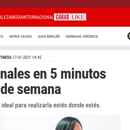
ALEZA
MODA
INTERNACIONAL
CARAS MIAMI
TA
MORIA CASÁN
JUAN MINUJÍN
HERMANA VERÓNICA
CARAS BRASIL
CARAS URUGUAY
ITNESS
17-01-2021 14:45
nales en 5 minutos
n de semana
 ideal para realizarla estés donde estés.