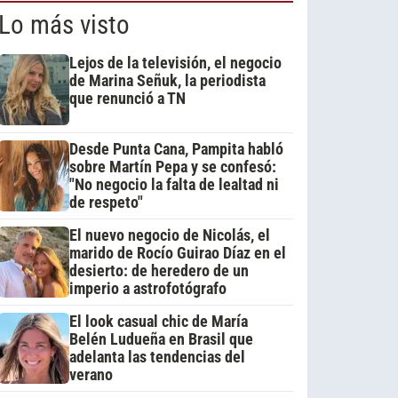
Lo más visto
Lejos de la televisión, el negocio
de Marina Señuk, la periodista
que renunció a TN
Desde Punta Cana, Pampita habló
sobre Martín Pepa y se confesó:
"No negocio la falta de lealtad ni
de respeto"
El nuevo negocio de Nicolás, el
marido de Rocío Guirao Díaz en el
desierto: de heredero de un
imperio a astrofotógrafo
El look casual chic de María
Belén Ludueña en Brasil que
adelanta las tendencias del
verano