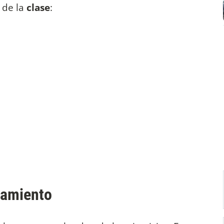
e
de la
clase
:
namiento