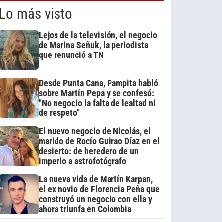
Lo más visto
Lejos de la televisión, el negocio
de Marina Señuk, la periodista
que renunció a TN
Desde Punta Cana, Pampita habló
sobre Martín Pepa y se confesó:
"No negocio la falta de lealtad ni
de respeto"
El nuevo negocio de Nicolás, el
marido de Rocío Guirao Díaz en el
desierto: de heredero de un
imperio a astrofotógrafo
La nueva vida de Martín Karpan,
el ex novio de Florencia Peña que
construyó un negocio con ella y
ahora triunfa en Colombia