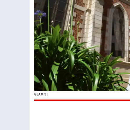
GLAM 3
|