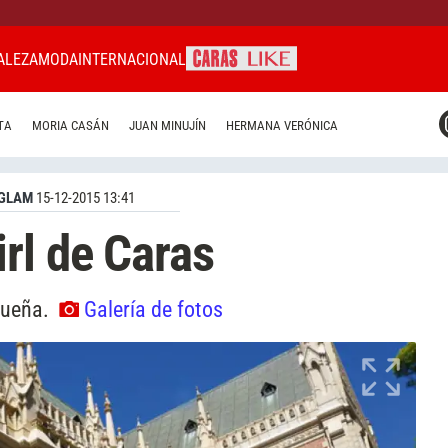
ALEZA
MODA
INTERNACIONAL
CARAS MIAMI
TA
MORIA CASÁN
JUAN MINUJÍN
HERMANA VERÓNICA
CARAS BRASIL
CARAS URUGUAY
GLAM
15-12-2015 13:41
rl de Caras
queña.
Galería de fotos